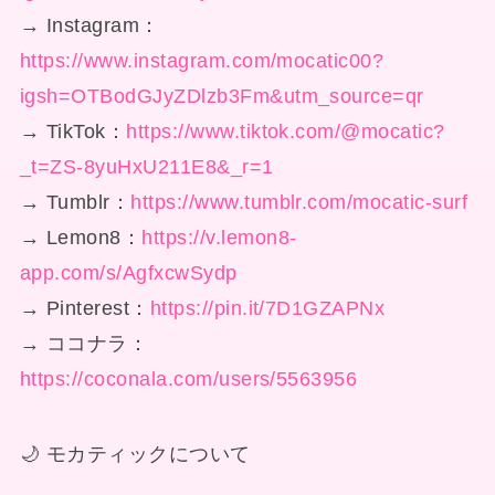
→ Instagram：
https://www.instagram.com/mocatic00?
igsh=OTBodGJyZDlzb3Fm&utm_source=qr
→ TikTok：
https://www.tiktok.com/@mocatic?
_t=ZS-8yuHxU211E8&_r=1
→ Tumblr：
https://www.tumblr.com/mocatic-surf
→ Lemon8：
https://v.lemon8-
app.com/s/AgfxcwSydp
→ Pinterest：
https://pin.it/7D1GZAPNx
→ ココナラ：
https://coconala.com/users/5563956
🌙 モカティックについて