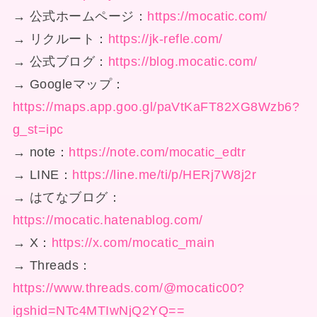
→ 公式ホームページ：
https://mocatic.com/
→ リクルート：
https://jk-refle.com/
→ 公式ブログ：
https://blog.mocatic.com/
→ Googleマップ：
https://maps.app.goo.gl/paVtKaFT82XG8Wzb6?
g_st=ipc
→ note：
https://note.com/mocatic_edtr
→ LINE：
https://line.me/ti/p/HERj7W8j2r
→ はてなブログ：
https://mocatic.hatenablog.com/
→ X：
https://x.com/mocatic_main
→ Threads：
https://www.threads.com/@mocatic00?
igshid=NTc4MTIwNjQ2YQ==