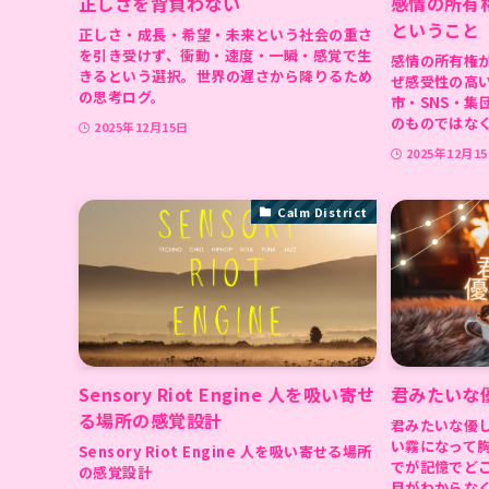
正しさを背負わない
感情の所有
ということ
正しさ・成長・希望・未来という社会の重さ
を引き受けず、衝動・速度・一瞬・感覚で生
感情の所有権
きるという選択。世界の遅さから降りるため
ぜ感受性の高
の思考ログ。
市・SNS・集
のものではな
2025年12月15日
2025年12月1
Calm District
Sensory Riot Engine 人を吸い寄せ
君みたいな
る場所の感覚設計
君みたいな優
い霧になって
Sensory Riot Engine 人を吸い寄せる場所
でが記憶でど
の感覚設計
目がわからな