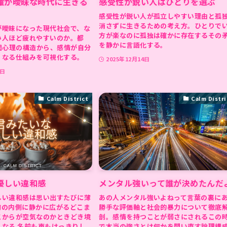
権が曖昧な時代に生きる
感受性が鋭い人はひとりを選ぶ
感受性が鋭い人が孤立しやすい理由と孤
消さずに生きるための考え方。ひとりで
が曖昧になった現代社会で、な
方が楽なのに孤独は確かに存在するその
い人ほど疲れやすいのか。都
を静かに言語化する。
団心理の構造から、感情が自分
くなる仕組みを可視化する。
2025年12月14日
5日
Calm District
Calm Distri
優しい違和感
メンタル強いって誰が決めたんだ
しい違和感は思い出すたびに薄
あの人メンタル強いよねって言葉の裏に
胸の内側に静かに広がるどこま
勝手な評価軸と社会的暴力について徹底
こからが空気なのかときどき境
剖。感情を持つことが弱さにされるこの
くなる 名前も声もはっきりし
で本当の強さとは何かを問い直す論理構