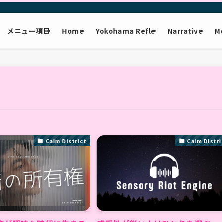
メニュー項目
Home
Yokohama Refle
Narrative
M
Calm District
Calm Distri