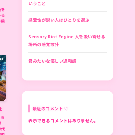
いうこと
独を
いる
感受性が鋭い人はひとりを選ぶ
矛盾
Sensory Riot Engine 人を吸い寄せる
場所の感覚設計
ct
君みたいな優しい違和感
よ
最近のコメント
ある
表示できるコメントはありません。
解
時代
成型