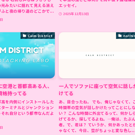
の光みたいに揺れて見える消え
エッセイ。
ふと夜の帰り道のどこかで...
2025年12月13日
3日
Calm District
nothi
に空港と首都高ある人、
一人でソファに座って空気に話し
資格持ってる
けてる
都高を内側にインストールした
あ、目合ったね。 でも、俺じゃなくて、
にターミナルとジャンクション
時間帯の空気が話しかけたってことにし
うそれ自分という都市なんだよ
い？ こんな時間に外出てるって、何かし
げてるか、探してるよね。…俺は、たぶ
者。で、君は？ ていうか、何かあったと
0日
ゃなくて、今日、空がちょっと変な色し..