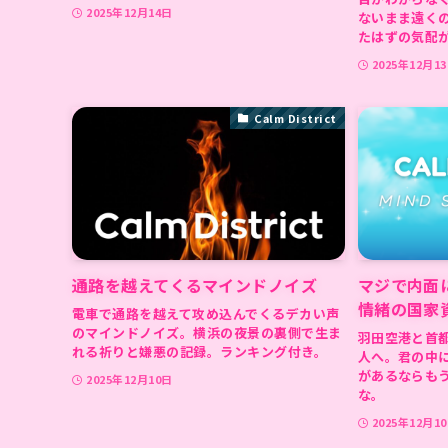
2025年12月14日
ないまま遠く
たはずの気配が
2025年12月1
Calm District
通路を越えてくるマインドノイズ
マジで内面
情緒の国家
電車で通路を越えて攻め込んでくるデカい声
のマインドノイズ。横浜の夜景の裏側で生ま
羽田空港と首
れる祈りと嫌悪の記録。ランキング付き。
人へ。君の中
があるならも
2025年12月10日
な。
2025年12月1