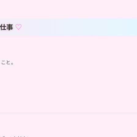
る仕事
ること。