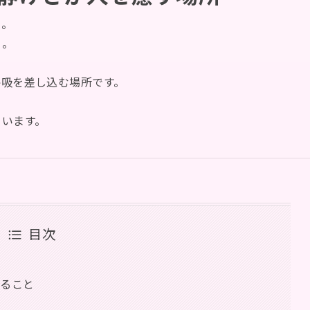
も。
る。
呼吸を差し込む場所です。
ています。
目次
きること