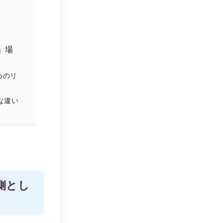
」場
めのリ
な違い
側とし