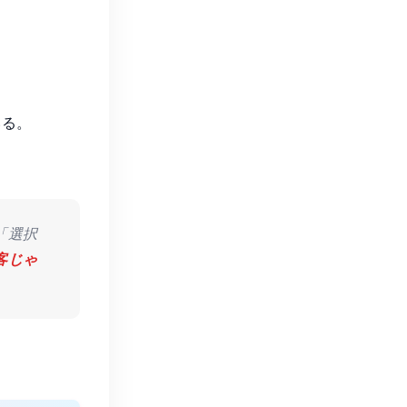
いる。
「選択
客じゃ