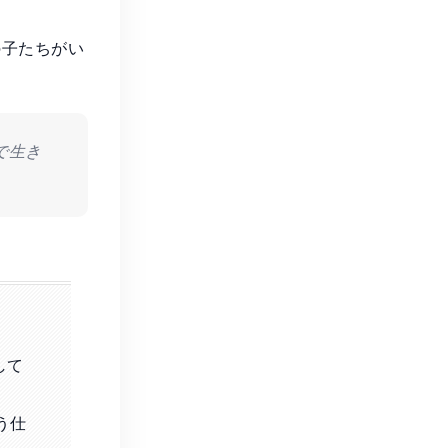
の子たちがい
で生き
して
う仕