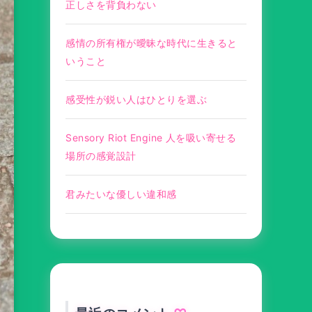
正しさを背負わない
感情の所有権が曖昧な時代に生きると
いうこと
感受性が鋭い人はひとりを選ぶ
Sensory Riot Engine 人を吸い寄せる
場所の感覚設計
君みたいな優しい違和感