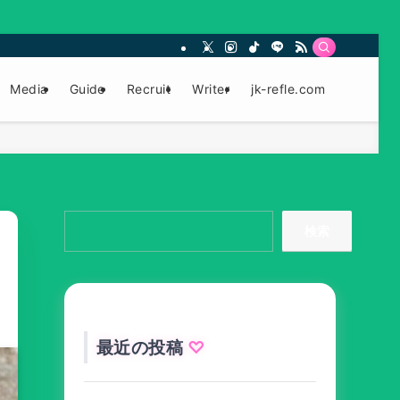
Media
Guide
Recruit
Writer
jk-refle.com
検索
最近の投稿