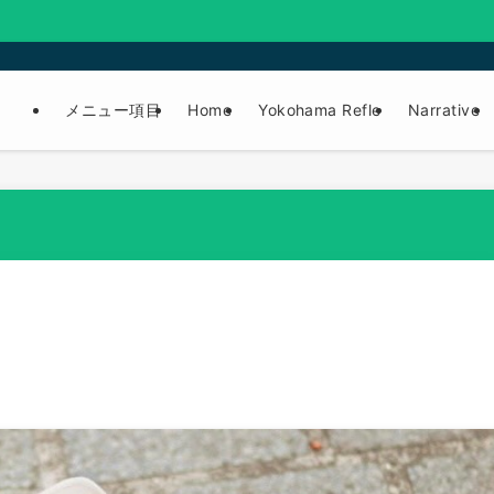
メニュー項目
Home
Yokohama Refle
Narrative