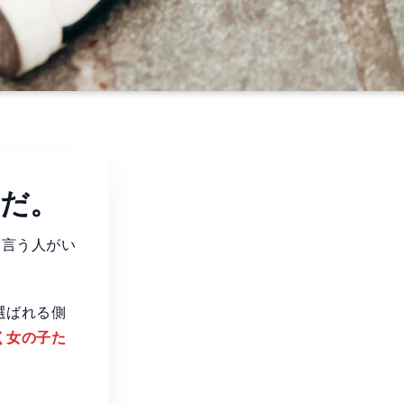
公だ。
と言う人がい
選ばれる側
く女の子た