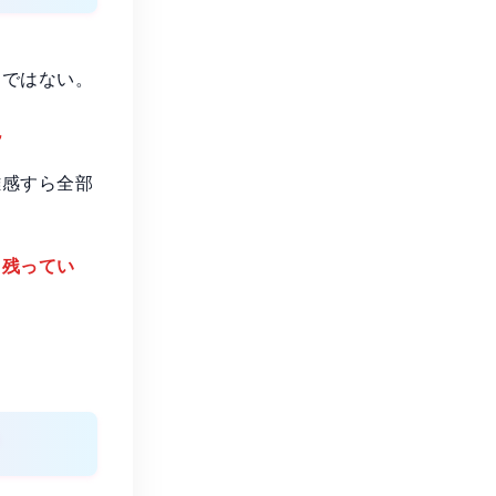
」ではない。
現
離感すら全部
て残ってい