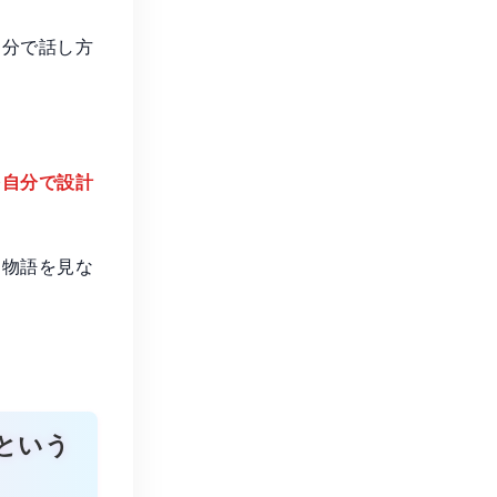
自分で話し方
を自分で設計
は物語を見な
という