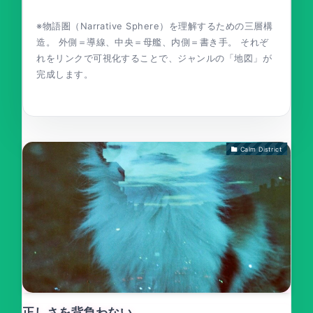
※物語圏（Narrative Sphere）を理解するための三層構
造。 外側＝導線、中央＝母艦、内側＝書き手。 それぞ
れをリンクで可視化することで、ジャンルの「地図」が
完成します。
Calm District
正しさを背負わない