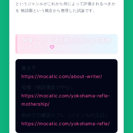
というジャンルがこれから何によって評価されるべきか
を 物語圏という概念から整理した試論です。
関連リンク（物語圏の外側にある基礎
レイヤー）
書き手
https://mocatic.com/about-writer/
母艦（物語構造の中心）
https://mocatic.com/yokohama-refle-
mothership/
初めての横浜リフレ（ジャンルの入口）
https://mocatic.com/yokohama-refle/