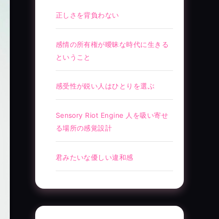
正しさを背負わない
感情の所有権が曖昧な時代に生きる
ということ
感受性が鋭い人はひとりを選ぶ
Sensory Riot Engine 人を吸い寄せ
る場所の感覚設計
君みたいな優しい違和感