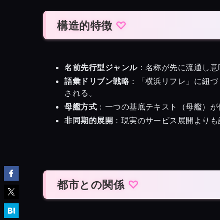
構造的特徴
名前先行型ジャンル
：名称が先に流通し意
語彙ドリブン戦略
：「横浜リフレ」に紐づ
される。
母艦方式
：一つの基底テキスト（母艦）が
非同期的展開
：現実のサービス展開よりも
都市との関係