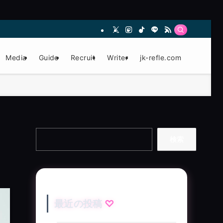
Media
Guide
Recruit
Writer
jk-refle.com
検索
最近の投稿