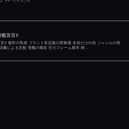
艦宣言Ⅱ
言Ⅱ 都市の気候 ブランド未定義の実験場 名前だけの殻 ジャンルの骨
語彙による支配 母艦の構造 空のフレーム都市 静...