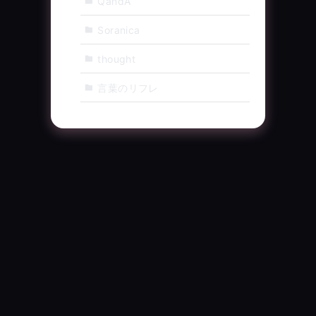
QandA
Soranica
thought
言葉のリフレ