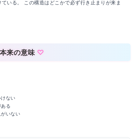
けている。 この構造はどこかで必ず行き止まりが来ま
る本来の意味
いけない
がある
人がいない