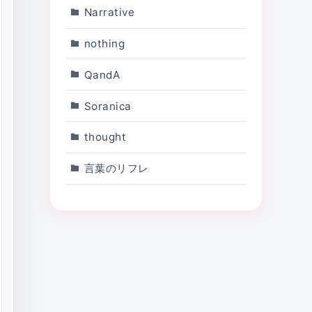
Narrative
nothing
QandA
Soranica
thought
言葉のリフレ