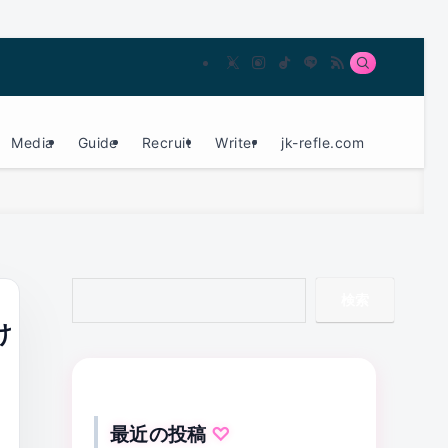
Media
Guide
Recruit
Writer
jk-refle.com
検索
け
最近の投稿